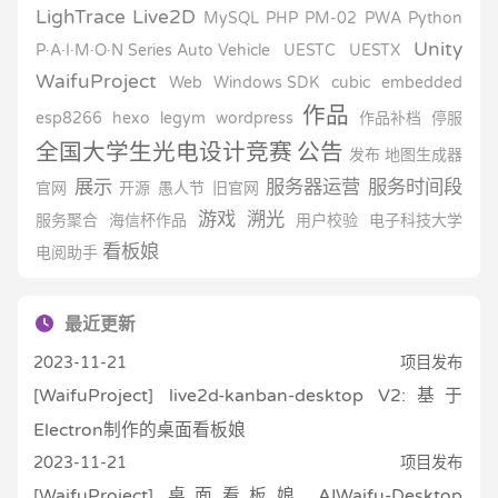
LighTrace
Live2D
MySQL
PHP
PM-02
PWA
Python
Unity
P·A·I·M·O·N Series Auto Vehicle
UESTC
UESTX
WaifuProject
Web
Windows SDK
cubic
embedded
作品
esp8266
hexo
legym
wordpress
作品补档
停服
全国大学生光电设计竞赛
公告
发布
地图生成器
展示
服务器运营
服务时间段
官网
开源
愚人节
旧官网
游戏
溯光
服务聚合
海信杯作品
用户校验
电子科技大学
看板娘
电阅助手
最近更新
2023-11-21
项目发布
[WaifuProject] live2d-kanban-desktop V2:基于
Electron制作的桌面看板娘
2023-11-21
项目发布
[WaifuProject] 桌面看板娘 AIWaifu-Desktop