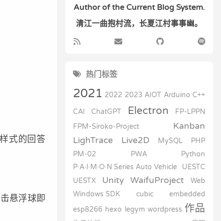
Author of the Current Blog System.
清江一曲抱村流，长夏江村事事幽。
热门标签
2021
2022
2023
AIOT
Arduino
C++
Electron
CAI
ChatGPT
FP-LPPN
Kanban
FPM-Siroko-Project
同样式的回答
LighTrace
Live2D
MySQL
PHP
PM-02
PWA
Python
P·A·I·M·O·N Series Auto Vehicle
UESTC
Unity
WaifuProject
UESTX
Web
Windows SDK
cubic
embedded
点击悬浮球即
作品
esp8266
hexo
legym
wordpress