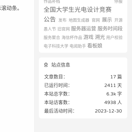
作品补档
停服
示滚动条。
全国大学生光电设计竞赛
公告
展示
发布
地图生成器
官网
开源
服务器运营
服务时间段
愚人节
旧官网
游戏
溯光
服务聚合
海信杯作品
用户校验
看板娘
电子科技大学
电阅助手
站点信息
文章数目：
17 篇
已运行时间：
2411 天
本站总字数：
6.3k 字
本站访客数：
4938
人
最后活动时间：
2023-12-30