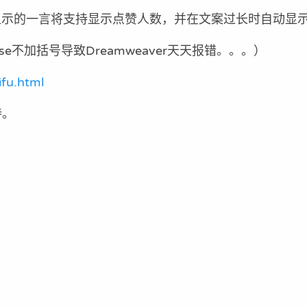
在显示的一言将支持显示点赞人数，并在文案过长时自动显
se不加括号导致Dreamweaver天天报错。。。）
ifu.html
持。