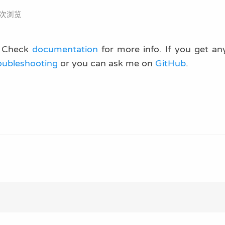
次浏览
t. Check
documentation
for more info. If you get a
oubleshooting
or you can ask me on
GitHub
.