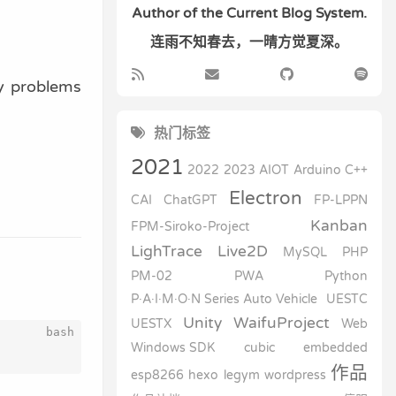
Author of the Current Blog System.
连雨不知春去，一晴方觉夏深。
ny problems
热门标签
2021
2022
2023
AIOT
Arduino
C++
Electron
CAI
ChatGPT
FP-LPPN
Kanban
FPM-Siroko-Project
LighTrace
Live2D
MySQL
PHP
PM-02
PWA
Python
P·A·I·M·O·N Series Auto Vehicle
UESTC
Unity
WaifuProject
UESTX
Web
Windows SDK
cubic
embedded
作品
esp8266
hexo
legym
wordpress