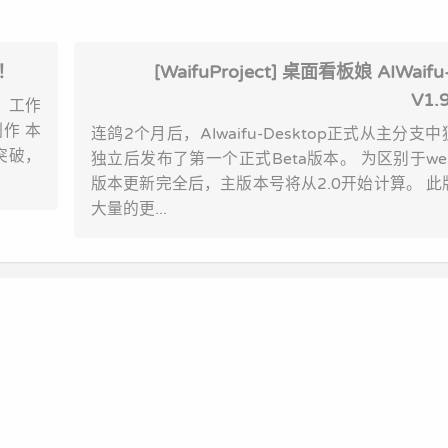
定！
[WaifuProject] 桌面看板娘 AIWaifu
V1.
，工作
制作 本
连鸽2个月后，AIwaifu-Desktop正式从主分支
突破，
独立后发布了第一个正式Beta版本。 为区别于w
版本更新完全后，主版本号将从2.0开始计算。 
大量的更...