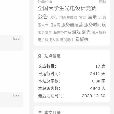
作品补档
停服
全国大学生光电设计竞赛
公告
展示
发布
地图生成器
官网
开源
服务器运营
服务时间段
愚人节
旧官网
游戏
溯光
服务聚合
海信杯作品
用户校验
看板娘
电子科技大学
电阅助手
站点信息
文章数目：
17 篇
已运行时间：
2411 天
本站总字数：
6.3k 字
本站访客数：
4942
人
最后活动时间：
2023-12-30
本文目录